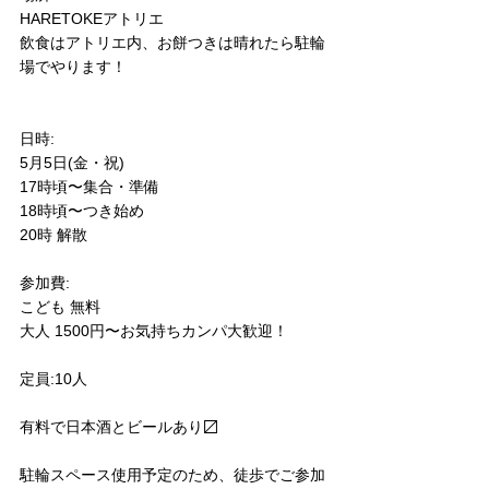
HARETOKEアトリエ
飲食はアトリエ内、お餅つきは晴れたら駐輪
場でやります！
日時:
5月5日(金・祝)
17時頃〜集合・準備
18時頃〜つき始め
20時 解散
参加費:
こども 無料
大人 1500円〜お気持ちカンパ大歓迎！
定員:10人
有料で日本酒とビールあり〼
駐輪スペース使用予定のため、徒歩でご参加