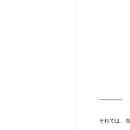
________
それでは、