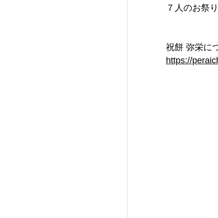
７人のお祭
祝餅 弥栄に
https://perai