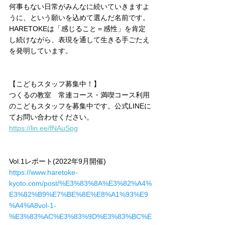
何事もない日常がみんなに続いていきますよ
うに、という願いを込めて選んだ名前です。
HARETOKEは「感じること＝感性」を肯定
し続けながら、表現を通して生きる手ごたえ
を発明しています。
【こどもスタッフ募集中！】
つくるの教室　常連コース・満喫コース利用
のこどもスタッフを募集中です。公式LINEに
てお問い合わせください。
https://lin.ee/fNAuSpg
Vol.1レポート(2022年9月開催)
https://www.haretoke-
kyoto.com/post/%E3%83%8A%E3%82%A4%
E3%82%B9%E7%BE%8E%E8%A1%93%E9
%A4%A8vol-1-
%E3%83%AC%E3%83%9D%E3%83%BC%E