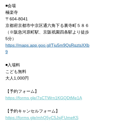
◾️会場
極楽寺
〒604-8041
京都府京都市中京区通六角下る裏寺町５８６
（※阪急河原町駅、京阪祇園四条駅より徒歩
5分）
https://maps.app.goo.gl/Tju5m9QsRqztsXXb
9
◾️入場料
こども無料
大人1,000円
【予約フォーム】
https://forms.gle/7sCTWrn1KGQDtMe1A
【予約キャンセルフォーム】
https://forms.gle/mhQ5yC5JsjFUmeKS