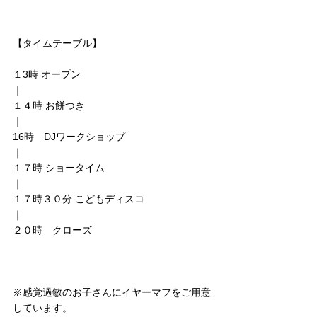
【タイムテーブル】
１3時 オープン
｜
１４時 お餅つき
｜
16時　DJワークショップ
｜
１７時 ショータイム
｜
１７時３０分 こどもディスコ
｜
２０時　クローズ
※感覚過敏のお子さんにイヤーマフをご用意
しています。