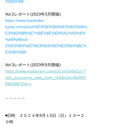
3%83%88
Vol.2レポート(2023年3月開催)
https://www.haretoke-
kyoto.com/post/%E3%83%8A%E3%82%A4%
E3%82%B9%E7%BE%8E%E8%A1%93%E9
%A4%A8vol-
2%E3%83%AC%E3%83%9D%E3%83%BC%
E3%83%88
Vol.3レポート(2023年9月開催)
https://www.instagram.com/p/CxhOp6trDz-/?
utm_source=ig_web_copy_link&igsh=MzRlO
DBiNWFlZA==
＿＿＿＿＿
◾️日時　２０２４年9月１5日（日）１３〜２
０時