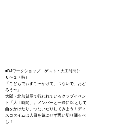
◾️DJワークショップ　
ゲスト：
大工时間
(１
６〜１７時）
『こどもでぃすこ〜かけて、つないで、おど
ろう〜』
大阪・北加賀屋で行われているクラブイベン
ト「大工時間」。メンバーと一緒にDJとして
曲をかけたり、つないだりしてみよう！ディ
スコタイムは人目を気にせず思い切り踊るべ
し！