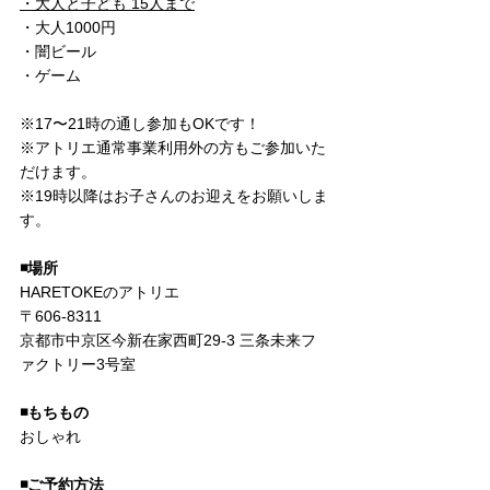
・大人と子ども 15人まで
・大人1000円
・闇ビール
・ゲーム
※17〜21時の通し参加もOKです！
※アトリエ通常事業利用外の方もご参加いた
だけます。
※19時以降はお子さんのお迎えをお願いしま
す。
◾️場所
HARETOKEのアトリエ
〒606-8311
京都市中京区今新在家西町29-3 三条未来フ
ァクトリー3号室
◾️もちもの
おしゃれ
◾️ご予約方法